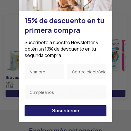
Productos relacionados
15% de descuento en tu
primera compra
Suscríbete a nuestro Newsletter y
obtén un 10% de descuento en tu
segunda compra.
Bravecto 1M
Bravecto Masticable
MSD
MSD
1 Ud
1 Ud
Ver precio
Ver precio
Suscribirme
Explora más categorías