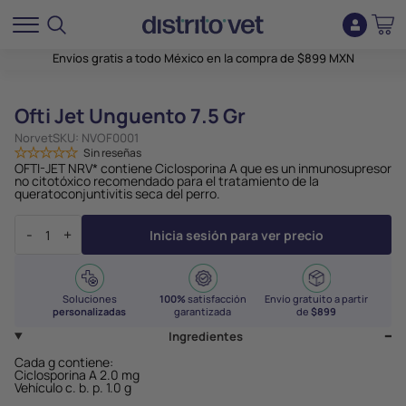
Envíos gratis a todo México en la compra de $899 MXN
Ofti Jet Unguento 7.5 Gr
Norvet
SKU:
NVOF0001
Sin reseñas
OFTI-JET NRV* contiene Ciclosporina A que es un inmunosupresor
no citotóxico recomendado para el tratamiento de la
queratoconjuntivitis seca del perro.
-
+
Inicia sesión para ver precio
Soluciones
100%
satisfacción
Envío gratuito a partir
personalizadas
garantizada
de
$899
Ingredientes
Cada g contiene:
Ciclosporina A 2.0 mg
Vehículo c. b. p. 1.0 g