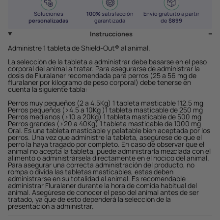
Soluciones
100%
satisfacción
Envío gratuito a partir
personalizadas
garantizada
de
$899
Instrucciones
Administre 1 tableta de Shield-Out® al animal.
La selección de la tableta a administrar debe basarse en el peso
corporal del animal a tratar. Para asegurarse de administrar la
dosis de Fluralaner recomendada para perros (25 a 56 mg de
fluralaner por kilogramo de peso corporal) debe tenerse en
cuenta la siguiente tabla:
Perros muy pequeños (2 a 4.5Kg) 1 tableta masticable 112.5 mg
Perros pequeños (>4.5 a 10Kg )1 tableta masticable de 250 mg
Perros medianos (>10 a 20Kg) 1 tableta masticable de 500 mg
Perros grandes (>20 a 40Kg) 1 tableta masticable de 1000 mg
Oral. Es una tableta masticable y palatable bien aceptada por los
perros. Una vez que administre la tableta, asegúrese de que el
perro la haya tragado por completo. En caso de observar que el
animal no acepta la tableta, puede administrarla mezclada con el
alimento o administrársela directamente en el hocico del animal.
Para asegurar una correcta administración del producto, no
rompa o divida las tabletas masticables, estas deben
administrarse en su totalidad al animal. Es recomendable
administrar Fluralaner durante la hora de comida habitual del
animal. Asegúrese de conocer el peso del animal antes de ser
tratado, ya que de esto dependerá la selección de la
presentación a administrar.