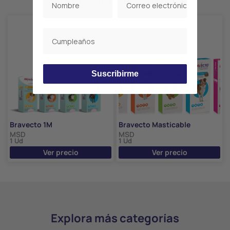
Suscribirme
Bravecto 1M
Bravecto Masticable
MSD
MSD
1 Ud
1 Ud
Ver precio
Ver precio
Explora más categorías