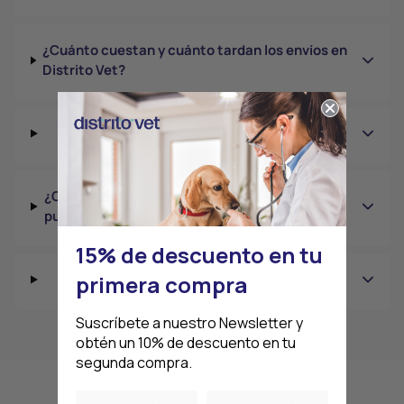
¿Cuánto cuestan y cuánto tardan los envíos en
Distrito Vet?
¿Puedo facturar mi pedido?
¿Cómo funciona el programa de lealtad de
puntos?
15% de descuento en tu
¿Cómo hacer cambios o devoluciones?
primera compra
Suscríbete a nuestro Newsletter y
obtén un 10% de descuento en tu
segunda compra.
Productos relacionados