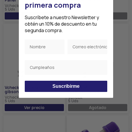
primera compra
Vcheck
Vcheck
5 Uds
5 Uds
Ver precio
Agotado
Suscríbete a nuestro Newsletter y
obtén un 10% de descuento en tu
segunda compra.
Suscribirme
Vcheck M Babesia
Vcheck M
gibsoni/canis
Ehrlichia/Anaplasma
Vcheck
Vcheck
5 Uds
5 Uds
Ver precio
Agotado