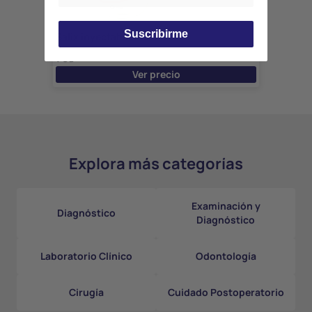
Suscribirme
Salix inyectable 10 ml
MSD
1 Ud
Ver precio
Explora más categorías
Examinación y
Diagnóstico
Diagnóstico
Laboratorio Clínico
Odontología
Cirugía
Cuidado Postoperatorio