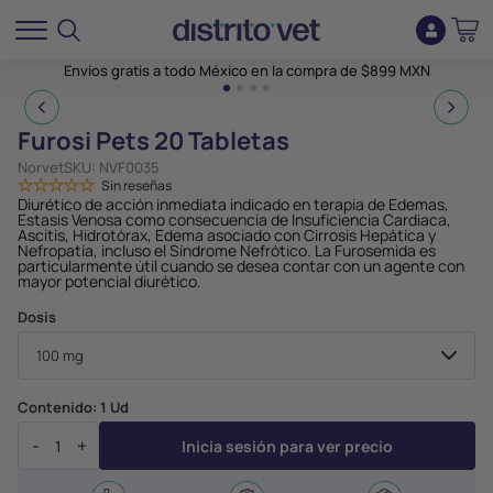
Envíos gratis a todo México en la compra de $899 MXN
1
2
3
4
Furosi Pets 20 Tabletas
Norvet
SKU:
NVF0035
Sin reseñas
Diurético de acción inmediata indicado en terapia de Edemas,
Estasis Venosa como consecuencia de Insuficiencia Cardiaca,
Ascitis, Hidrotórax, Edema asociado con Cirrosis Hepática y
Nefropatía, incluso el Síndrome Nefrótico. La Furosemida es
particularmente útil cuando se desea contar con un agente con
mayor potencial diurético.
Dosis
Contenido:
1 Ud
-
+
Inicia sesión para ver precio