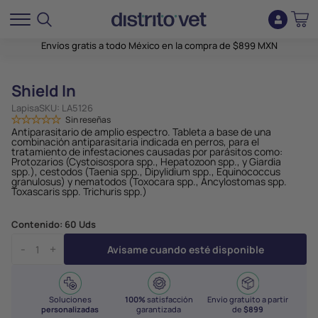
Envíos gratis a todo México en la compra de $899 MXN
Shield In
Lapisa
SKU:
LA5126
Sin reseñas
Antiparasitario de amplio espectro. Tableta a base de una
combinación antiparasitaria indicada en perros, para el
tratamiento de infestaciones causadas por parásitos como:
Protozarios (Cystoisospora spp., Hepatozoon spp., y Giardia
spp.), cestodos (Taenia spp., Dipylidium spp., Equinococcus
granulosus) y nematodos (Toxocara spp., Ancylostomas spp.
Toxascaris spp. Trichuris spp.)
Contenido:
60 Uds
-
+
Avísame cuando esté disponible
Soluciones
100%
satisfacción
Envío gratuito a partir
personalizadas
garantizada
de
$899