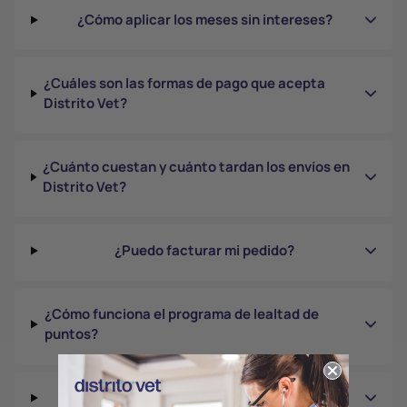
¿Cómo aplicar los meses sin intereses?
¿Cuáles son las formas de pago que acepta
Distrito Vet?
¿Cuánto cuestan y cuánto tardan los envíos en
Distrito Vet?
¿Puedo facturar mi pedido?
¿Cómo funciona el programa de lealtad de
puntos?
¿Cómo hacer cambios o devoluciones?