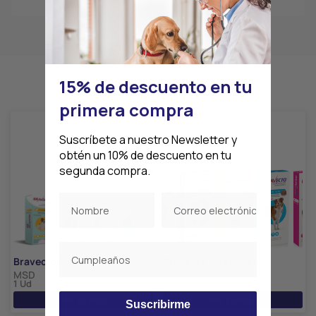
15% de descuento en tu
Productos relacionados
primera compra
Suscríbete a nuestro Newsletter y
obtén un 10% de descuento en tu
segunda compra.
Bravecto 1M
Bravecto Masticable
MSD
MSD
1 Ud
1 Ud
Ver precio
Ver precio
Suscribirme