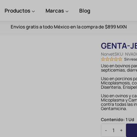
Productos
Marcas
Blog
Envíos gratis a todo México en la compra de $899 MXN
GENTA-JE
Norvet
SKU:
NVA0
Sin res
Uso en bovinos par
septicemias, diarre
Uso en porcinos p
Micoplasmosis, col
Disentería, Erisipel
Uso en ovinos y ca
Micoplasma y Camp
contra todas las i
Gentamicina.
Contenido:
1 Ud
-
+