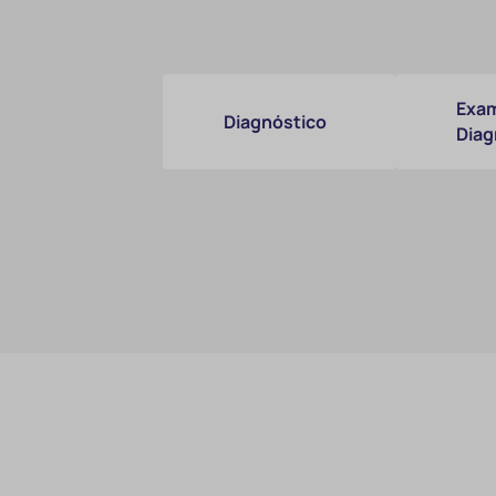
Exam
Diagnóstico
Diag