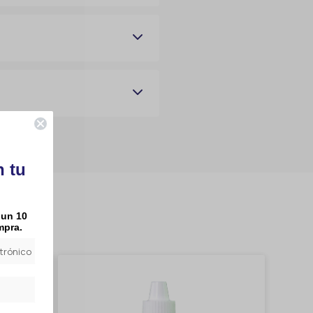
n tu
 un 10
mpra.