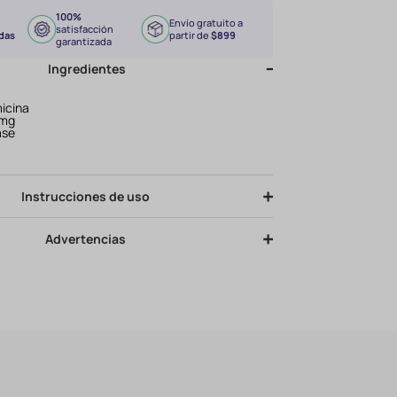
100%
Envío gratuito a
satisfacción
das
partir de
$899
garantizada
Ingredientes
icina
 mg
ase
l
Instrucciones de uso
Advertencias