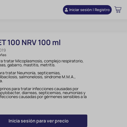
Iniciar sesión | Registro
T 100 NRV 100 ml
019
eñas
a tratar Micoplasmosis, complejo respiratorio,
as, gabarro, mastitis, metritis.
ara tratar Neumonía, septicemias,
ibacilosis, salmonelosis, síndrome M.M.A.,
a.
prinos para tratar infecciones causadas por
ylobacter, diarreas, septicemias, neumonías y
nfecciones causadas por gérmenes sensibles a la
Inicia sesión para ver precio