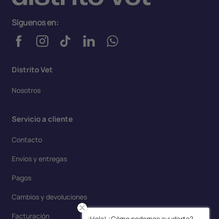
Síguenos en:
Distrito Vet
Nosotros
Servicio a cliente
Contacto
Envíos y entregas
Pagos
Cambios y devoluciones
Facturación
¡Hola! ¿Cómo podemos ayudarte?