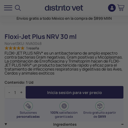
Envíos gratis a todo México en la compra de $899 MXN
Floxi-Jet Plus NRV 30 ml
Norvet
SKU:
NVA0048
1 reseña
FLOXI-JET PLUS NRV* es un antibacteriano de amplio espectro
contra bacterias Gram negativas, Gram positivas y Micoplasmas.
La combinación de Enrofloxacina y Trimetoprim hacen de FLOXI-
JET PLUS NRV* un producto bactericida rápido y eficaz para el
tratamiento de infecciones respiratorias y digestivas de las Aves,
Cerdos y animales exóticos
Contenido:
1 Ud
-
+
Inicia sesión para ver precio
Soluciones
100%
satisfacción
Envío gratuito a partir
personalizadas
garantizada
de
$899
Ingredientes