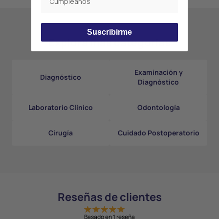
Suscribirme
Explora más categorías
Examinación y
Diagnóstico
Diagnóstico
Laboratorio Clínico
Odontología
Cirugía
Cuidado Postoperatorio
Reseñas de clientes
Basado en 1 reseña