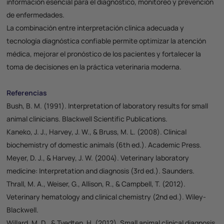
información esencial para el diagnóstico, monitoreo y prevención
de enfermedades.
La combinación entre interpretación clínica adecuada y
tecnología diagnóstica confiable permite optimizar la atención
médica, mejorar el pronóstico de los pacientes y fortalecer la
toma de decisiones en la práctica veterinaria moderna.
Referencias
Bush, B. M. (1991).
Interpretation of laboratory results for small
animal clinicians
. Blackwell Scientific Publications.
Kaneko, J. J., Harvey, J. W., & Bruss, M. L. (2008).
Clinical
biochemistry of domestic animals
(6th ed.). Academic Press.
Meyer, D. J., & Harvey, J. W. (2004).
Veterinary laboratory
medicine: Interpretation and diagnosis
(3rd ed.). Saunders.
Thrall, M. A., Weiser, G., Allison, R., & Campbell, T. (2012).
Veterinary hematology and clinical chemistry
(2nd ed.). Wiley-
Blackwell.
Willard, M. D., & Tvedten, H. (2012).
Small animal clinical diagnosis