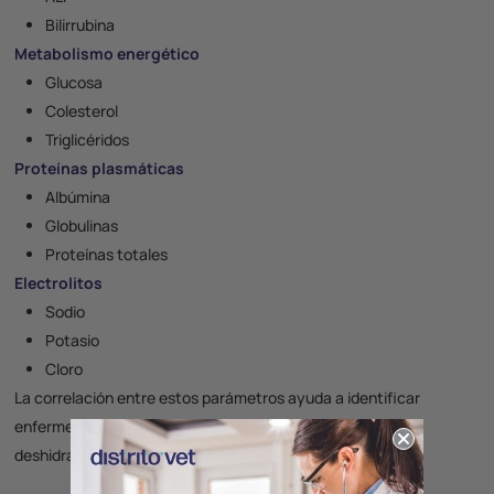
Bilirrubina
Metabolismo energético
Glucosa
Colesterol
Triglicéridos
Proteínas plasmáticas
Albúmina
Globulinas
Proteínas totales
Electrolitos
Sodio
Potasio
Cloro
La correlación entre estos parámetros ayuda a identificar
enfermedades sistémicas, alteraciones endocrinas,
deshidratación y compromiso multiorgánico.