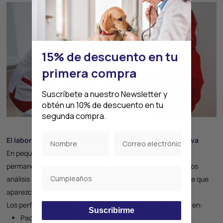
15% de descuento en tu
primera compra
Suscríbete a nuestro Newsletter y
obtén un 10% de descuento en tu
segunda compra.
El laboratorio como herramienta en medicina preventiva
En pequeñas especies, muchas enfermedades pueden
permanecer subclínicas durante largos periodos. Por ello, los
análisis periódicos permiten detectar alteraciones antes de que
aparezcan signos clínicos evidentes.
Los perfiles laboratoriales son especialmente importantes en:
Suscribirme
Pacientes geriátricos