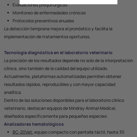
Evaluaciones prequirúrgicas
Monitoreo de enfermedades crónicas
Protocolos preventivos anuales
La detección temprana mejora el pronóstico y facilita la
implementación de tratamientos oportunos.
Tecnología diagnóstica en el laboratorio veterinario
La precisión de los resultados depende no solo de la interpretación
clínica, sino también de la calidad del equipo utilizado.
Actualmente, plataformas automatizadas permiten obtener
resultados rápidos, reproducibles y con mayor capacidad
analítica.
Dentro de las soluciones disponibles para el
laboratorio clínico
veterinario
, destacan equipos de
Mindray Animal Medical
,
diseñados específicamente para pequeñas especies:
Analizadores hematológicos
BC-20Vet:
equipo compacto con pantalla táctil, hasta 30