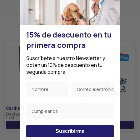
Productos relacionados
15% de descuento en tu
primera compra
Suscríbete a nuestro Newsletter y
obtén un 10% de descuento en tu
segunda compra.
Cardisure 5 mg
Cardisure 1.25 mg
Dechra
Dechra
1 Ud
1 Ud
Ver precio
Ver precio
Suscribirme