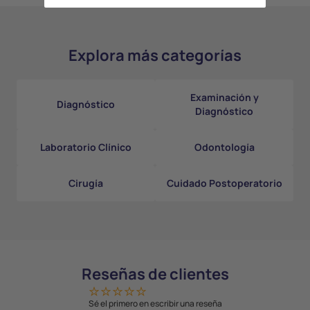
Explora más categorías
Examinación y
Diagnóstico
Diagnóstico
Laboratorio Clínico
Odontología
Cirugía
Cuidado Postoperatorio
Reseñas de clientes
Sé el primero en escribir una reseña