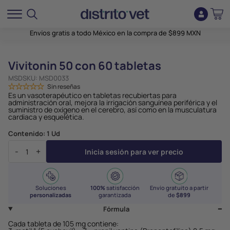
Envíos gratis a todo México en la compra de $899 MXN
Vivitonin 50 con 60 tabletas
MSD
SKU:
MSD0033
Sin reseñas
Es un vasoterapéutico en tabletas recubiertas para
administración oral, mejora la irrigación sanguínea periférica y el
suministro de oxígeno en el cerebro, así como en la musculatura
cardiaca y esquelética.
Contenido:
1 Ud
-
+
Inicia sesión para ver precio
Soluciones
100%
satisfacción
Envío gratuito a partir
personalizadas
garantizada
de
$899
Fórmula
Cada tableta de 105 mg contiene: