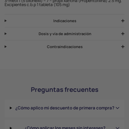
3-metil 1 (5 oxohexil) – 7 – propil xantina (Propentofilina) 2.5 mg,
Excipientes c.b.p 1 tableta (105 mg)
Indicaciones
Dosis y vía de administración
Contraindicaciones
Preguntas frecuentes
¿Cómo aplico mi descuento de primera compra?
¿Cómo aplicar los meses sin intereses?