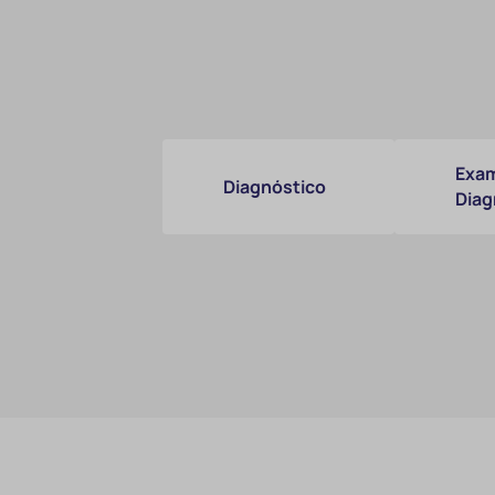
Exam
Diagnóstico
Diag