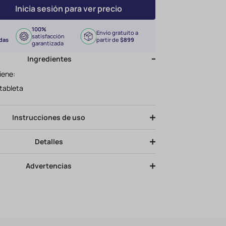
Inicia sesión para ver precio
100%
Envío gratuito a
satisfacción
das
partir de
$899
garantizada
Ingredientes
iene:
.
 tableta
Instrucciones de uso
Detalles
Advertencias