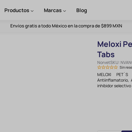
Productos
Marcas
Blog
Envíos gratis a todo México en la compra de $899 MXN
Meloxi Pe
Tabs
Norvet
SKU:
NVAN
Sin res
MELOXI PET´S
Antiinflamatorio,
inhibidor selectiv