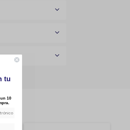
n tu
 un 10
mpra.