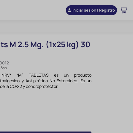
Iniciar sesión | Registro
ts M 2.5 Mg. (1x25 kg) 30
0012
eñas
 NRV* “M” TABLETAS es un producto
 Analgésico y Antipirético No Esteroideo. Es un
o de la COX-2 y condroprotector.