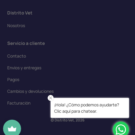
Distrito Vet
Nosotros
Servicio a cliente
Contacto
Envíos y entregas
Pagos
Cambios y devoluciones
Facturación
¡Hola! ¿Cómo podemos ayudarte?
Clic aquí para chatear.
© Distrito Vet, 2026