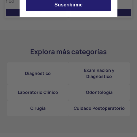
1 Ud
Kruuse
Suscribirme
1 Ud
Ver precio
Ver precio
Explora más categorías
Examinación y
Diagnóstico
Diagnóstico
Laboratorio Clínico
Odontología
Cirugía
Cuidado Postoperatorio