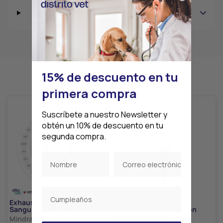
¿Cómo hacer cambios o devoluciones?
15% de descuento en tu
Productos relacionados
primera compra
Suscríbete a nuestro Newsletter y
obtén un 10% de descuento en tu
segunda compra.
Exhaustivo para Química
KRUUSE Premium
Sanguínea VetXpert C5
Termómetro Digital Con
Punta Flexible
Mindray