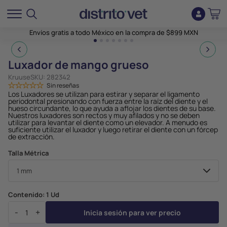
Envíos gratis a todo México en la compra de $899 MXN
1
2
3
4
5
6
7
Luxador de mango grueso
Kruuse
SKU:
282342
Sin reseñas
Los Luxadores se utilizan para estirar y separar el ligamento
periodontal presionando con fuerza entre la raíz del diente y el
hueso circundante, lo que ayuda a aflojar los dientes de su base.
Nuestros luxadores son rectos y muy afilados y no se deben
utilizar para levantar el diente como un elevador. A menudo es
suficiente utilizar el luxador y luego retirar el diente con un fórcep
de extracción.
Talla Métrica
Contenido:
1 Ud
-
+
Inicia sesión para ver precio