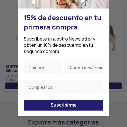
15% de descuento en tu
primera compra
Suscríbete a nuestro Newsletter y
obtén un 10% de descuento en tu
segunda compra.
BUSTER Foley Catéter En
BUSTER Clásico Collar
Silicona 5 uds
Isabelino
Kruuse
Kruuse
5 Uds
10 Uds
Ver precio
Ver precio
Suscribirme
Explora más categorías