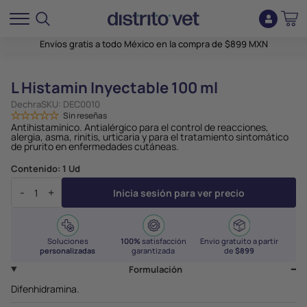
Envíos gratis a todo México en la compra de $899 MXN
L Histamin Inyectable 100 ml
Dechra
SKU:
DEC0010
Sin reseñas
Antihistamínico. Antialérgico para el control de reacciones,
alergia, asma, rinitis, urticaria y para el tratamiento sintomático
de prurito en enfermedades cutáneas.
Contenido:
1 Ud
-
+
Inicia sesión para ver precio
Soluciones
100%
satisfacción
Envío gratuito a partir
personalizadas
garantizada
de
$899
Formulación
Difenhidramina.