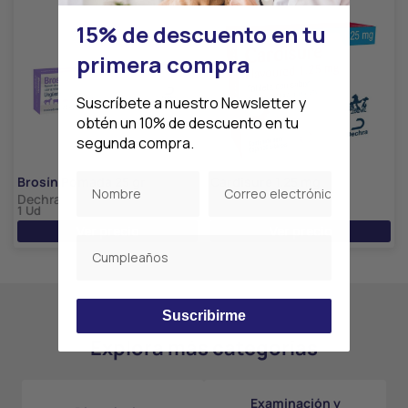
15% de descuento en tu
primera compra
Suscríbete a nuestro Newsletter y
obtén un 10% de descuento en tu
segunda compra.
Brosín Pomada 25 gr
Cardisure 1.25 mg
Dechra
Dechra
1 Ud
1 Ud
Ver precio
Ver precio
Suscribirme
Explora más categorías
Examinación y