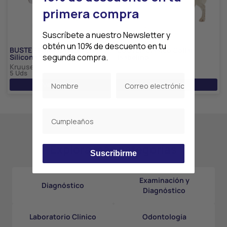
primera compra
Suscríbete a nuestro Newsletter y
obtén un 10% de descuento en tu
BUSTER Foley Catéter En
BUSTER Clásico Collar
segunda compra.
Silicona 5 uds
Isabelino
Kruuse
Kruuse
5 Uds
10 Uds
Ver precio
Ver precio
Explora más categorías
Suscribirme
Examinación y
Diagnóstico
Diagnóstico
Laboratorio Clínico
Odontología