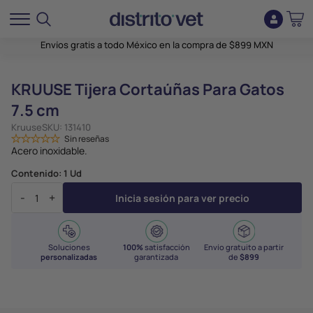
Envíos gratis a todo México en la compra de $899 MXN
KRUUSE Tijera Cortaúñas Para Gatos
7.5 cm
Kruuse
SKU:
131410
Sin reseñas
Acero inoxidable.
Contenido:
1 Ud
-
+
Inicia sesión para ver precio
Soluciones
100%
satisfacción
Envío gratuito a partir
personalizadas
garantizada
de
$899