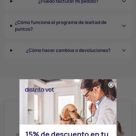
¿Puedo facturar mi pedido?
¿Cómo funciona el programa de lealtad de
puntos?
¿Cómo hacer cambios o devoluciones?
Productos relacionados
15% de descuento en tu