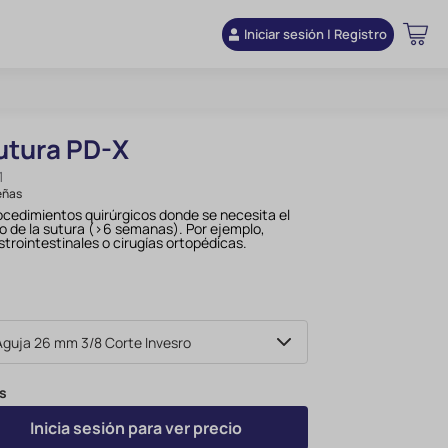
Iniciar sesión | Registro
utura PD-X
1
eñas
cedimientos quirúrgicos donde se necesita el
zo de la sutura (>6 semanas). Por ejemplo,
strointestinales o cirugías ortopédicas.
s
Inicia sesión para ver precio