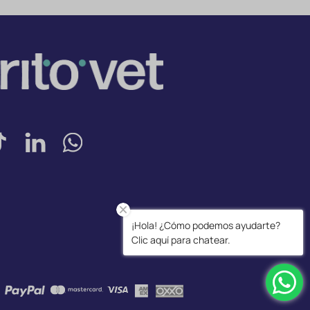
¡Hola! ¿Cómo podemos ayudarte?
Clic aquí para chatear.