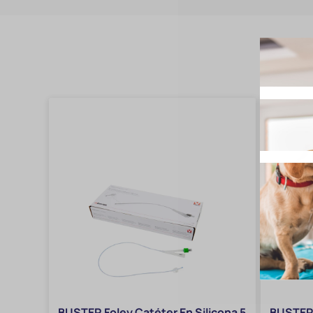
BUSTER Foley Catéter En Silicona 5
BUSTER 