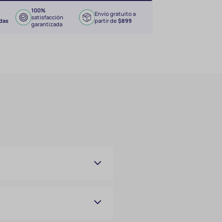
100%
Envío gratuito a
satisfacción
das
partir de
$899
garantizada