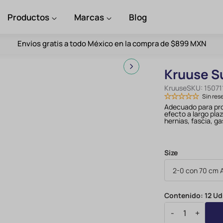
Productos
Marcas
Blog
Envíos gratis a todo México en la compra de $899 MXN
Kruuse S
Kruuse
SKU:
15071
Sin res
Adecuado para pro
efecto a largo pla
hernias, fascia, ga
Size
Contenido:
12 Ud
-
+