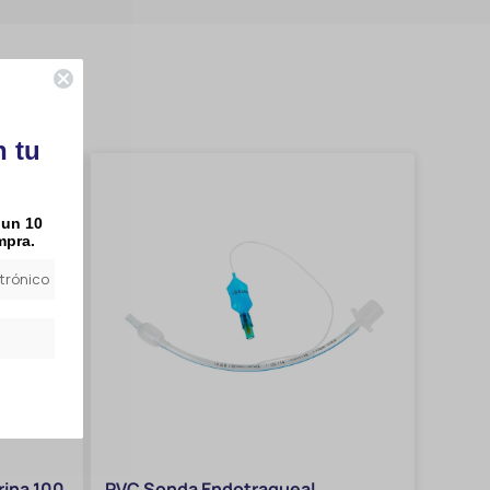
n tu
 un 10
mpra.
ina 100
PVC Sonda Endotraqueal