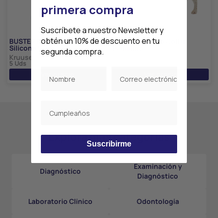
primera compra
Suscríbete a nuestro Newsletter y
obtén un 10% de descuento en tu
BUSTER Foley Catéter En
BUSTER Clásico Collar
Silicona 5 uds
Isabelino
segunda compra.
Kruuse
Kruuse
5 Uds
10 Uds
Ver precio
Ver precio
Explora más categorías
Suscribirme
Examinación y
Diagnóstico
Diagnóstico
Laboratorio Clínico
Odontología