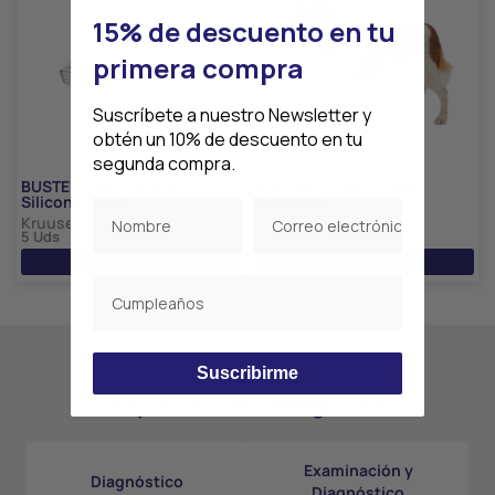
15% de descuento en tu
primera compra
Suscríbete a nuestro Newsletter y
obtén un 10% de descuento en tu
segunda compra.
BUSTER Foley Catéter En
BUSTER Clásico Collar
Silicona 5 uds
Isabelino
Kruuse
Kruuse
5 Uds
10 Uds
Ver precio
Ver precio
Suscribirme
Explora más categorías
Examinación y
Diagnóstico
Diagnóstico