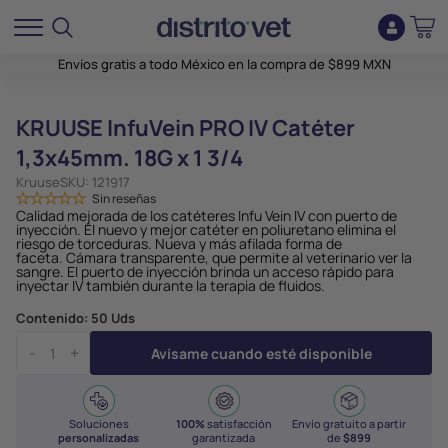
Envíos gratis a todo México en la compra de $899 MXN
KRUUSE InfuVein PRO IV Catéter
1,3x45mm. 18G x 1 3/4
Kruuse
SKU:
121917
Sin reseñas
Calidad mejorada de los catéteres Infu Vein IV con puerto de
inyección.
El nuevo y mejor catéter en poliuretano elimina el
riesgo de torceduras.
Nueva y más afilada forma de
faceta.
Cámara transparente, que permite al veterinario ver la
sangre.
El puerto de inyección brinda un acceso rápido para
inyectar IV también durante la terapia de fluidos.
Contenido:
50 Uds
-
+
Avísame cuando esté disponible
Soluciones
100%
satisfacción
Envío gratuito a partir
personalizadas
garantizada
de
$899