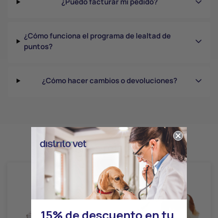
¿Puedo facturar mi pedido?
¿Cómo funciona el programa de lealtad de
puntos?
¿Cómo hacer cambios o devoluciones?
Productos relacionados
15% de descuento en tu