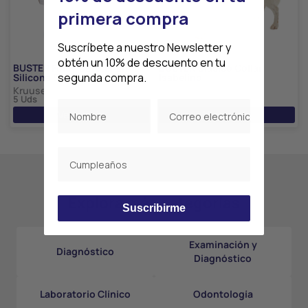
primera compra
Suscríbete a nuestro Newsletter y
obtén un 10% de descuento en tu
BUSTER Foley Catéter En
BUSTER Clásico Collar
segunda compra.
Silicona 5 uds
Isabelino
Kruuse
Kruuse
5 Uds
10 Uds
Ver precio
Ver precio
Explora más categorías
Suscribirme
Examinación y
Diagnóstico
Diagnóstico
Laboratorio Clínico
Odontología