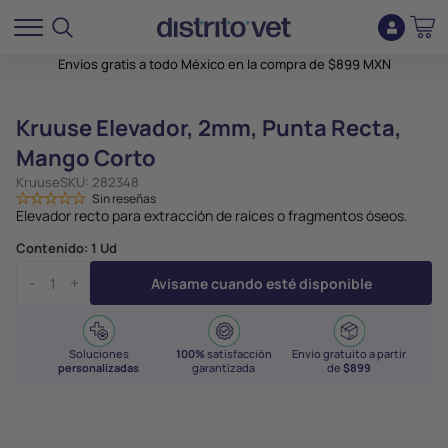
Envíos gratis a todo México en la compra de $899 MXN
Kruuse Elevador, 2mm, Punta Recta,
Mango Corto
Kruuse
SKU:
282348
Sin reseñas
Elevador recto para extracción de raíces o fragmentos óseos.
Contenido:
1 Ud
-
+
Avísame cuando esté disponible
Soluciones
100%
satisfacción
Envío gratuito a partir
personalizadas
garantizada
de
$899