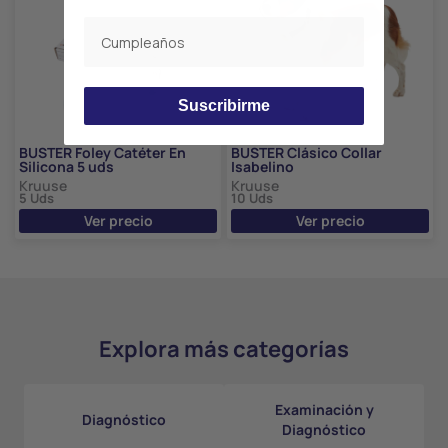
Suscribirme
BUSTER Foley Catéter En
BUSTER Clásico Collar
Silicona 5 uds
Isabelino
Kruuse
Kruuse
5 Uds
10 Uds
Ver precio
Ver precio
Explora más categorías
Examinación y
Diagnóstico
Diagnóstico