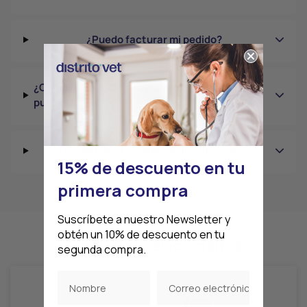
¿Puedo facturar mi pedido?
¿Cómo funciona el programa de lealtad de
puntos?
¿Cómo hacer cambios o devoluciones?
15% de descuento en tu
primera compra
Suscríbete a nuestro Newsletter y
obtén un 10% de descuento en tu
Productos relacionados
segunda compra.