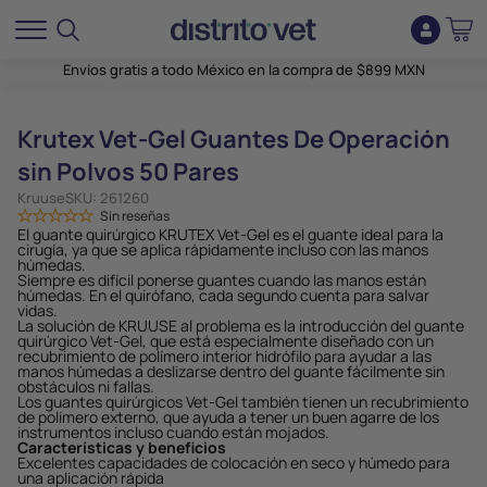
Envíos gratis a todo México en la compra de $899 MXN
Krutex Vet-Gel Guantes De Operación
sin Polvos 50 Pares
Kruuse
SKU:
261260
Sin reseñas
El guante quirúrgico KRUTEX Vet-Gel es el guante ideal para la
cirugía, ya que se aplica rápidamente incluso con las manos
húmedas.
Siempre es difícil ponerse guantes cuando las manos están
húmedas. En el quirófano, cada segundo cuenta para salvar
vidas.
La solución de KRUUSE al problema es la introducción del guante
quirúrgico Vet-Gel, que está especialmente diseñado con un
recubrimiento de polímero interior hidrófilo para ayudar a las
manos húmedas a deslizarse dentro del guante fácilmente sin
obstáculos ni fallas.
Los guantes quirúrgicos Vet-Gel también tienen un recubrimiento
de polímero externo, que ayuda a tener un buen agarre de los
instrumentos incluso cuando están mojados.
Características y beneficios
Excelentes capacidades de colocación en seco y húmedo para
una aplicación rápida