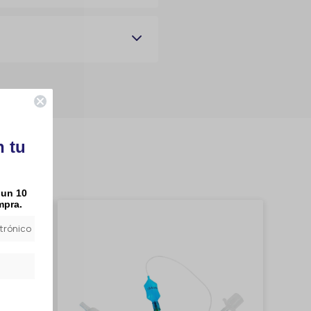
n tu
 un 10
mpra.