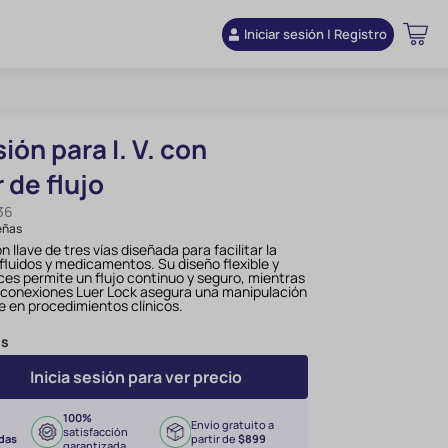
Iniciar sesión | Registro
ión para I. V. con
 de flujo
36
eñas
n llave de tres vías diseñada para facilitar la
fluidos y medicamentos. Su diseño flexible y
ces permite un flujo continuo y seguro, mientras
 conexiones Luer Lock asegura una manipulación
te en procedimientos clínicos.
ds
Inicia sesión para ver precio
100%
Envío gratuito a
satisfacción
das
partir de
$899
garantizada