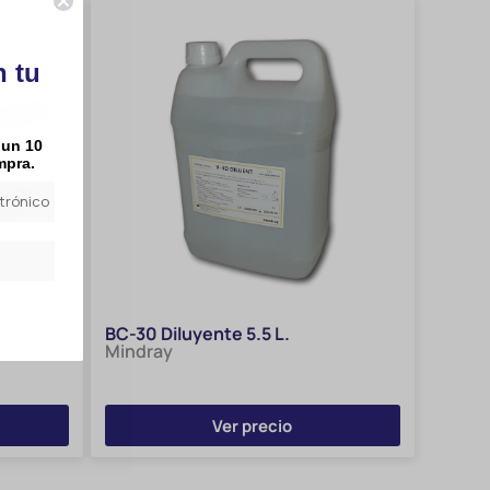
n tu
 un 10
mpra.
BC-30 Diluyente 5.5 L.
Mindray
Ver precio