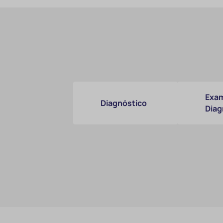
Exam
Diagnóstico
Diag