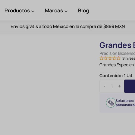
Productos
Marcas
Blog
Envíos gratis a todo México en la compra de $899 MXN
Grandes 
Precision Biosens
Sin res
Grandes Especies 
Contenido:
1 Ud
-
+
Soluciones
personaliza