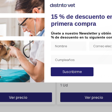
15 % de descuento e
primera compra
Únete a nuestro Newsletter y obtén
% de descuento en tu siguiente co
Suscribirme
 Premium Termómetro
BUSTER Férula De Plástico
Con Punta Flexible
Kruuse
1 Ud
Ver precio
Ver precio