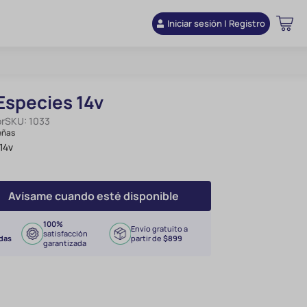
Iniciar sesión | Registro
Especies 14v
or
SKU:
1033
eñas
14v
Avísame cuando esté disponible
100%
Envío gratuito a
satisfacción
das
partir de
$899
garantizada