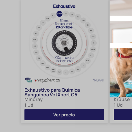
Exhaustivo para Química
KRUUSE
Sanguínea VetXpert C5
Digital 
Mindray
Kruuse
1 Ud
1 Ud
Ver precio