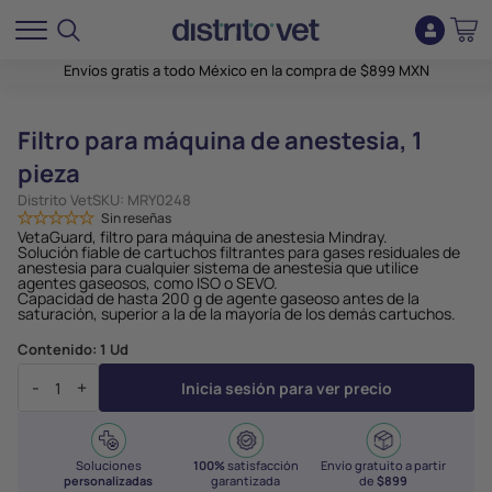
Envíos gratis a todo México en la compra de $899 MXN
Filtro para máquina de anestesia, 1
pieza
Distrito Vet
SKU:
MRY0248
Sin reseñas
VetaGuard, filtro para máquina de anestesia Mindray.
Solución fiable de cartuchos filtrantes para gases residuales de
anestesia para cualquier sistema de anestesia que utilice
agentes gaseosos, como ISO o SEVO.
Capacidad de hasta 200 g de agente gaseoso antes de la
saturación, superior a la de la mayoría de los demás cartuchos.
Contenido:
1 Ud
-
+
Inicia sesión para ver precio
Soluciones
100%
satisfacción
Envío gratuito a partir
personalizadas
garantizada
de
$899