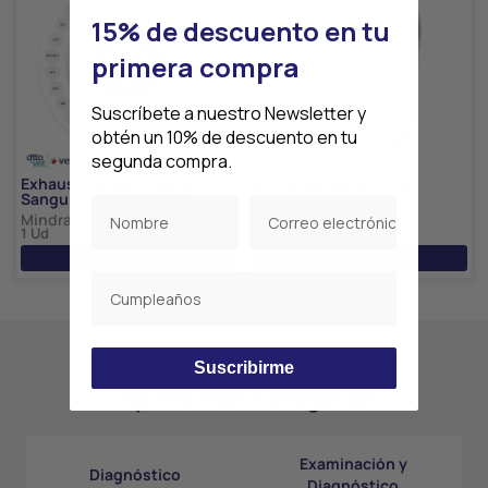
15% de descuento en tu
primera compra
Suscríbete a nuestro Newsletter y
obtén un 10% de descuento en tu
segunda compra.
Exhaustivo para Química
BC-30 Diluyente 5.5 L.
Sanguínea VetXpert C5
Mindray
Mindray
1 Ud
Ver precio
Ver precio
Suscribirme
Explora más categorías
Examinación y
Diagnóstico
Diagnóstico