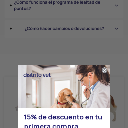
¿Cómo funciona el programa de lealtad de
puntos?
¿Cómo hacer cambios o devoluciones?
Productos relacionados
15% de descuento en tu
primera compra