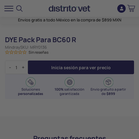
Envíos gratis a todo México en la compra de $899 MXN
DYE Pack Para BC60 R
Mindray
SKU:
MRY0136
Sin reseñas
-
+
Inicia sesión para ver precio
Soluciones
100%
satisfacción
Envío gratuito a partir
personalizadas
garantizada
de
$899
Preguntas frecuentes