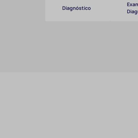
Exam
Diagnóstico
Diag