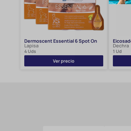
Dermoscent Essential 6 Spot On
Eicosad
Lapisa
Dechra
4 Uds
1 Ud
Ver precio