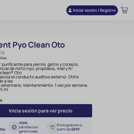
Iniciar sesión | Registro
nt Pyo Clean Oto
19
eñas
r purificante para perros, gatos y conejos.
cial de mirto rojo, propóleos, miel y N-
Oclean® Oto
suaviza el conducto auditivo externo. Otitis
o a las
 veterinario. Mantenimiento: 1 vez por semana.
 5 ml
ds
Inicia sesión para ver precio
100%
Envío gratuito a
satisfacción
das
partir de
$899
garantizada