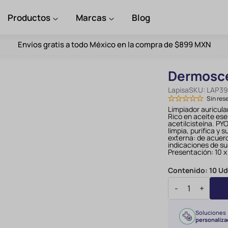
Productos
Marcas
Blog
Envíos gratis a todo México en la compra de $899 MXN
Dermosce
Lapisa
SKU:
LAP39
Sin res
Limpiador auricula
Rico en aceite esen
acetilcisteína. PY
limpia, purifica y 
externa: de acuerd
indicaciones de su
Presentación: 10 x
Contenido:
10 U
-
+
Soluciones
personaliza