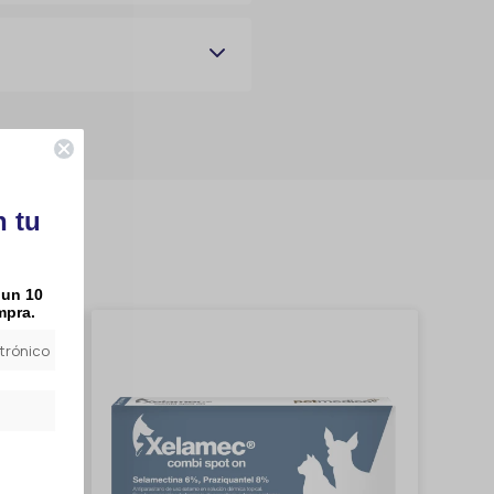
n tu
 un 10
mpra.