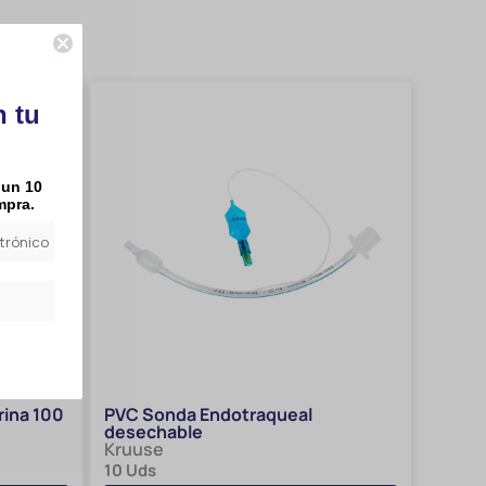
n tu
 un 10
mpra.
ina 100
PVC Sonda Endotraqueal
desechable
Kruuse
10 Uds