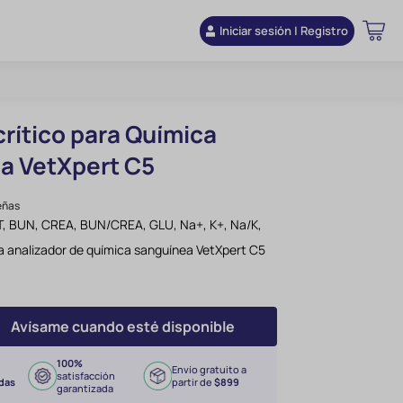
Iniciar sesión | Registro
rítico para Química
a VetXpert C5
eñas
T, BUN, CREA, BUN/CREA, GLU, Na
+
, K
+
, Na/K,
ra analizador de química sanguínea VetXpert C5
Avísame cuando esté disponible
100%
Envío gratuito a
satisfacción
das
partir de
$899
garantizada