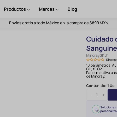
Productos
Marcas
Blog
Envíos gratis a todo México en la compra de $899 MXN
Cuidado c
Sanguíne
Mindray
SKU:
Sin res
10 parámetros:
AL
Cl
-
, tCO
2
Panel reactivo pa
de Mindray.
Contenido:
1 Ud
-
+
Soluciones
personaliza