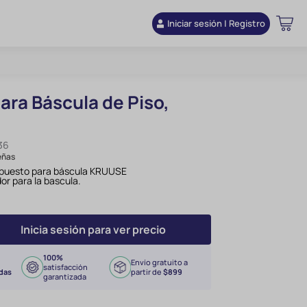
Iniciar sesión | Registro
ara Báscula de Piso,
36
eñas
repuesto para báscula KRUUSE
or para la bascula.
Inicia sesión para ver precio
100%
Envío gratuito a
satisfacción
das
partir de
$899
garantizada