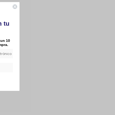
n tu
 un 10
mpra.