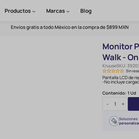
Productos
Marcas
Blog
Envíos gratis a todo México en la compra de $899 MXN
Monitor P
Walk - On
Kruuse
SKU:
3920
Sin res
Pantalla LCD de 
-No incluye cargad
Contenido:
1 Ud
-
+
Soluciones
personaliza