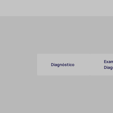
Exam
Diagnóstico
Diag