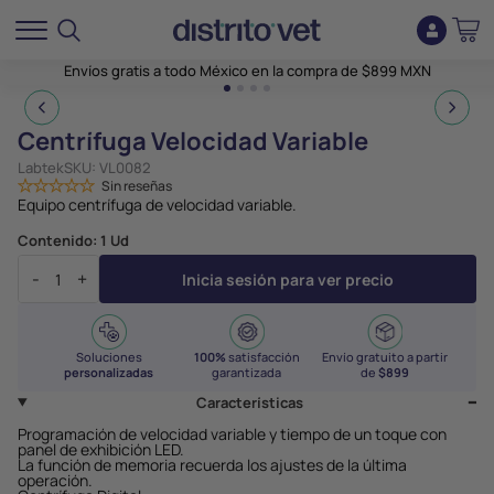
Envíos gratis a todo México en la compra de $899 MXN
1
2
3
4
Centrífuga Velocidad Variable
Labtek
SKU:
VL0082
Sin reseñas
Equipo centrífuga de velocidad variable.
Contenido:
1 Ud
-
+
Inicia sesión para ver precio
Soluciones
100%
satisfacción
Envío gratuito a partir
personalizadas
garantizada
de
$899
Características
Programación de velocidad variable y tiempo de un toque con
panel de exhibición LED.
La función de memoria recuerda los ajustes de la última
operación.