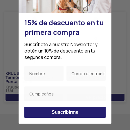
Productos relacionados
15% de descuento en tu
primera compra
Suscríbete a nuestro Newsletter y
obtén un 10% de descuento en tu
segunda compra.
KRUUSE Premium
KRUUSE Premium
Termómetro Digital Con
Termómetro Digital
Punta Flexible
Kruuse
1 Ud
Kruuse
1 Ud
Ver precio
Ver precio
Suscribirme