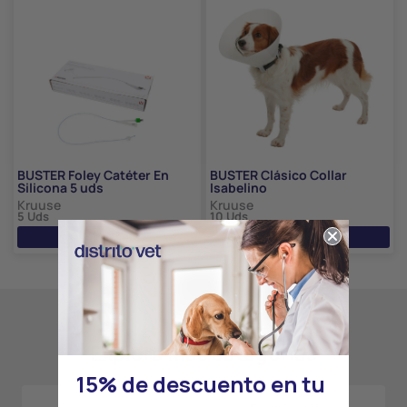
BUSTER Foley Catéter En
BUSTER Clásico Collar
Silicona 5 uds
Isabelino
Kruuse
Kruuse
5 Uds
10 Uds
Ver precio
Ver precio
Explora más categorías
15% de descuento en tu