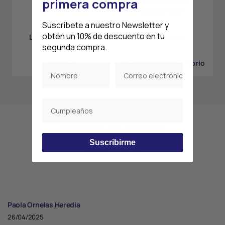
primera compra
Examinación y
Diagnóstico
Diagnóstico
Suscríbete a nuestro Newsletter y
obtén un 10% de descuento en tu
Laboratorio Clínico
Odontología
segunda compra.
Cirugía
Cuidado Postoperatorio
Reseñas de clientes
Suscribirme
Basado en 5 reseñas
Paola Ornelas Heredia
26/04/2025