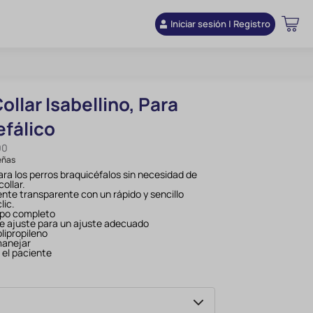
Iniciar sesión | Registro
llar Isabellino, Para
efálico
00
eñas
ra los perros braquicéfalos sin necesidad de
collar.
mente transparente con un rápido y sencillo
lic.
rpo completo
de ajuste para un ajuste adecuado
lipropileno
 manejar
 el paciente