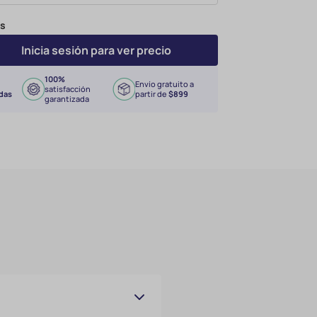
ds
Inicia sesión para ver precio
100%
Envío gratuito a
satisfacción
das
partir de
$899
garantizada