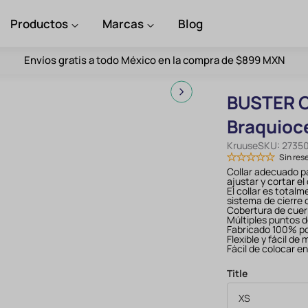
Productos
Marcas
Blog
Envíos gratis a todo México en la compra de $899 MXN
BUSTER Co
Braquioc
Kruuse
SKU:
2735
Sin res
Collar adecuado pa
ajustar y cortar el 
El collar es total
sistema de cierre c
Cobertura de cue
Múltiples puntos 
Fabricado 100% po
Flexible y fácil de
Fácil de colocar en
Title