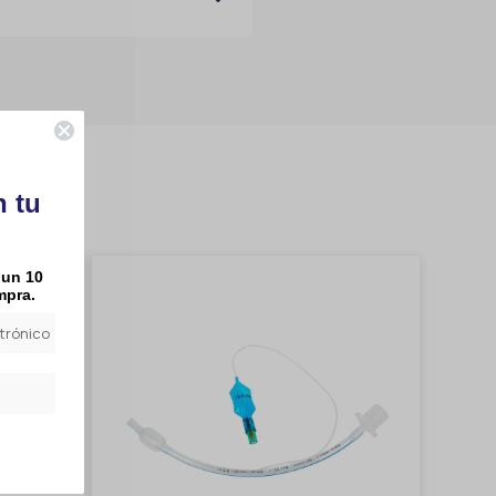
n tu
 un 10
mpra.