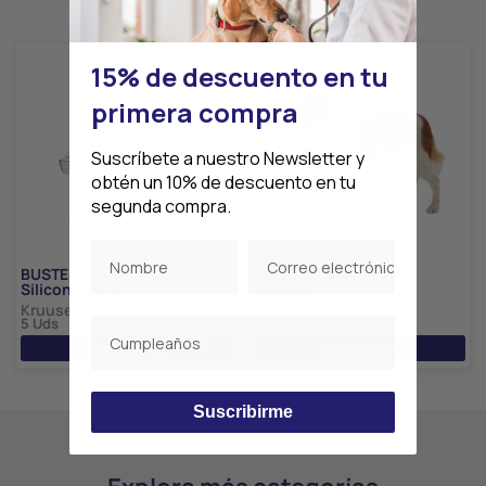
Productos relacionados
15% de descuento en tu
primera compra
Suscríbete a nuestro Newsletter y
obtén un 10% de descuento en tu
segunda compra.
BUSTER Foley Catéter En
BUSTER Clásico Collar
Silicona 5 uds
Isabelino
Kruuse
Kruuse
5 Uds
10 Uds
Ver precio
Ver precio
Suscribirme