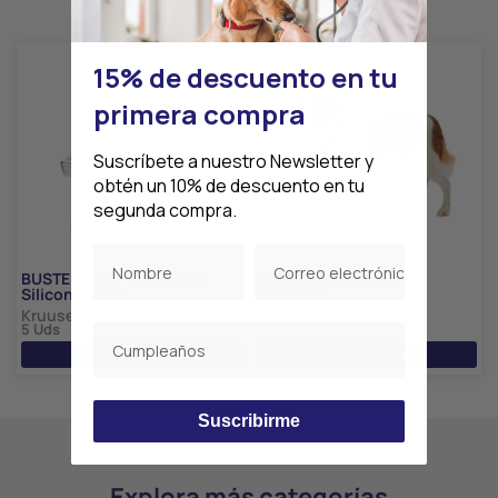
Productos relacionados
15% de descuento en tu
primera compra
Suscríbete a nuestro Newsletter y
obtén un 10% de descuento en tu
segunda compra.
BUSTER Foley Catéter En
BUSTER Clásico Collar
Silicona 5 uds
Isabelino
Kruuse
Kruuse
5 Uds
10 Uds
Ver precio
Ver precio
Suscribirme
Explora más categorías