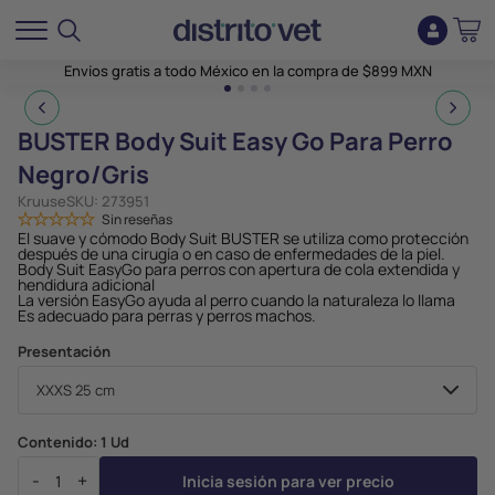
Envíos gratis a todo México en la compra de $899 MXN
1
2
3
4
BUSTER Body Suit Easy Go Para Perro
Negro/Gris
Kruuse
SKU:
273951
Sin reseñas
El suave y cómodo Body Suit BUSTER se utiliza como protección
después de una cirugía o en caso de enfermedades de la piel.
Body Suit EasyGo para perros con apertura de cola extendida y
hendidura adicional
La versión EasyGo ayuda al perro cuando la naturaleza lo llama
Es adecuado para perras y perros machos.
Presentación
Contenido:
1 Ud
-
+
Inicia sesión para ver precio