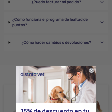
¿Puedo facturar mi pedido?
¿Cómo funciona el programa de lealtad de
puntos?
¿Cómo hacer cambios o devoluciones?
Productos relacionados
15% de descuento en tu