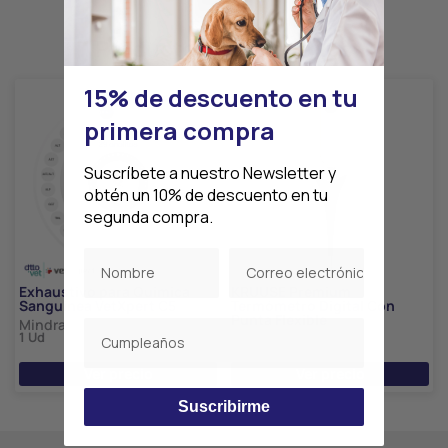
Productos relacionados
15% de descuento en tu
primera compra
Suscríbete a nuestro Newsletter y
obtén un 10% de descuento en tu
segunda compra.
Exhaustivo para Química
KRUUSE Premium
Sanguínea VetXpert C5
Termómetro Digital Con
Punta Flexible
Mindray
1 Ud
Kruuse
1 Ud
Ver precio
Ver precio
Suscribirme