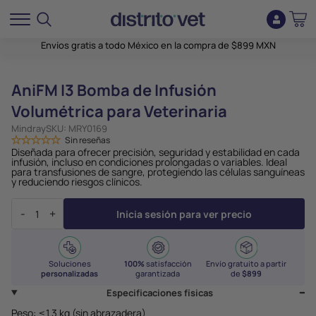
Envíos gratis a todo México en la compra de $899 MXN
AniFM I3 Bomba de Infusión
Volumétrica para Veterinaria
Mindray
SKU:
MRY0169
Sin reseñas
Diseñada para ofrecer precisión, seguridad y estabilidad en cada
infusión, incluso en condiciones prolongadas o variables. Ideal
para transfusiones de sangre, protegiendo las células sanguíneas
y reduciendo riesgos clínicos.
-
+
Inicia sesión para ver precio
Soluciones
100%
satisfacción
Envío gratuito a partir
personalizadas
garantizada
de
$899
Especificaciones físicas
Peso: ≤1.3 kg (sin abrazadera)